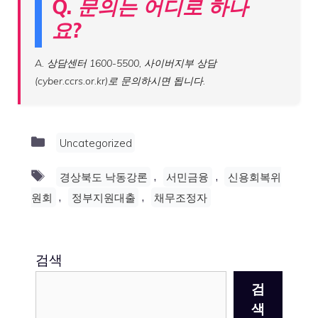
Q. 문의는 어디로 하나
요?
A. 상담센터 1600-5500, 사이버지부 상담
(cyber.ccrs.or.kr)로 문의하시면 됩니다.
Categories
Uncategorized
Tags
,
,
경상북도 낙동강론
서민금융
신용회복위
,
,
원회
정부지원대출
채무조정자
검색
검
색