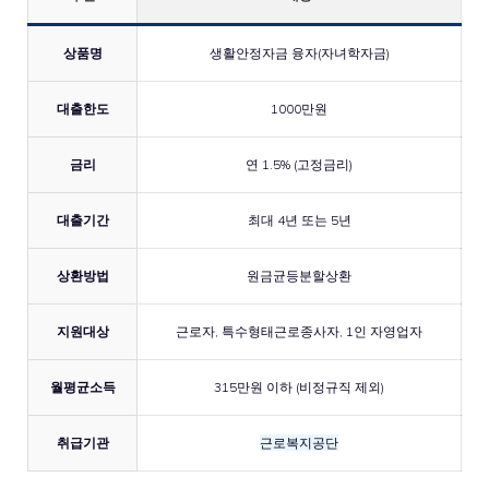
상품명
생활안정자금 융자(자녀학자금)
대출한도
1000만원
금리
연 1.5% (고정금리)
대출기간
최대 4년 또는 5년
상환방법
원금균등분할상환
지원대상
근로자, 특수형태근로종사자, 1인 자영업자
월평균소득
315만원 이하 (비정규직 제외)
취급기관
근로복지공단