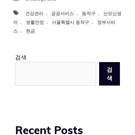
Tags
,
,
,
건강관리
공공서비스
동작구
산모신생
,
,
,
아
생활안정
서울특별시 동작구
정부서비
,
스
현금
검색
검
색
Recent Posts