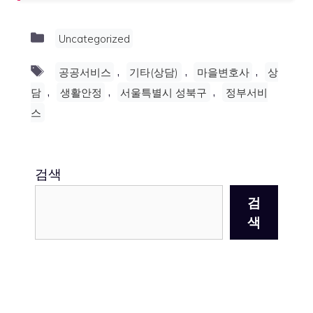
Categories
Uncategorized
Tags
,
,
,
공공서비스
기타(상담)
마을변호사
상
,
,
,
담
생활안정
서울특별시 성북구
정부서비
스
검색
검
색