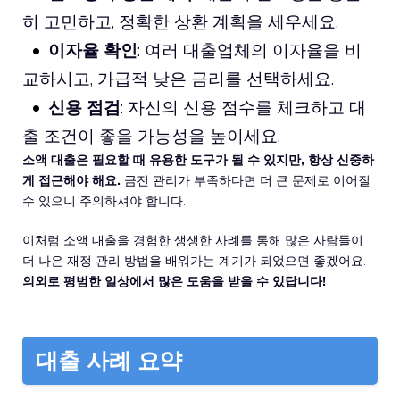
히 고민하고, 정확한 상환 계획을 세우세요.
이자율 확인
: 여러 대출업체의 이자율을 비
교하시고, 가급적 낮은 금리를 선택하세요.
신용 점검
: 자신의 신용 점수를 체크하고 대
출 조건이 좋을 가능성을 높이세요.
소액 대출은 필요할 때 유용한 도구가 될 수 있지만, 항상 신중하
게 접근해야 해요.
금전 관리가 부족하다면 더 큰 문제로 이어질
수 있으니 주의하셔야 합니다.
이처럼 소액 대출을 경험한 생생한 사례를 통해 많은 사람들이
더 나은 재정 관리 방법을 배워가는 계기가 되었으면 좋겠어요.
의외로 평범한 일상에서 많은 도움을 받을 수 있답니다!
대출 사례 요약