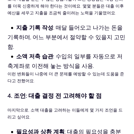
를 더욱 신중하게 해야 한다는 것이에요. 몇몇 분들은 대출 이후
예산을 세우고 지출을 조금씩 줄이려는 노력을 기울였어요.
지출 기록 작성
: 매달 들어오고 나가는 돈을
기록하며, 어느 부분에서 절약할 수 있을지 고민
함.
소액 저축 습관
: 수입의 일부를 자동으로 저
축계좌로 이전해 놓는 방식을 사용.
이런 변화들이 나중에 더 큰 문제를 예방할 수 있는데 도움을 준
다고 전했어요.
4. 조언: 대출 결정 전 고려해야 할 점
마지막으로, 소액 대출을 고려하는 이들에게 몇 가지 조언을 드
리고 싶어요.
필요성과 상환 계획
: 대출의 필요성을 충분