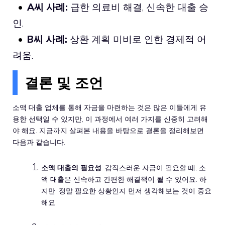
A씨 사례:
급한 의료비 해결, 신속한 대출 승
인.
B씨 사례:
상환 계획 미비로 인한 경제적 어
려움.
결론 및 조언
소액 대출 업체를 통해 자금을 마련하는 것은 많은 이들에게 유
용한 선택일 수 있지만, 이 과정에서 여러 가지를 신중히 고려해
야 해요. 지금까지 살펴본 내용을 바탕으로 결론을 정리해보면
다음과 같습니다.
소액 대출의 필요성
: 갑작스러운 자금이 필요할 때, 소
액 대출은 신속하고 간편한 해결책이 될 수 있어요. 하
지만, 정말 필요한 상황인지 먼저 생각해보는 것이 중요
해요.