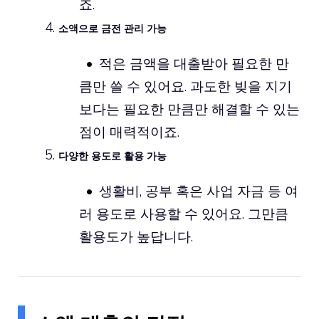
죠.
소액으로 금전 관리 가능
적은 금액을 대출받아 필요한 만
큼만 쓸 수 있어요. 과도한 빚을 지기
보다는 필요한 만큼만 해결할 수 있는
점이 매력적이죠.
다양한 용도로 활용 가능
생활비, 공부 혹은 사업 자금 등 여
러 용도로 사용할 수 있어요. 그만큼
활용도가 높답니다.