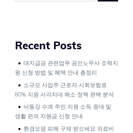
Recent Posts
대지급금 관련업무 공인노무사 조력지
원 신청 방법 및 혜택 안내 총정리
소규모 사업주 근로자 사회보험료
80% 지원 사각지대 해소 정책 완벽 분석
낙동강 수계 주민 지원 소득 증대 및
생활 편의 지원금 신청 안내
환경오염 피해 구제 받으세요 의료비