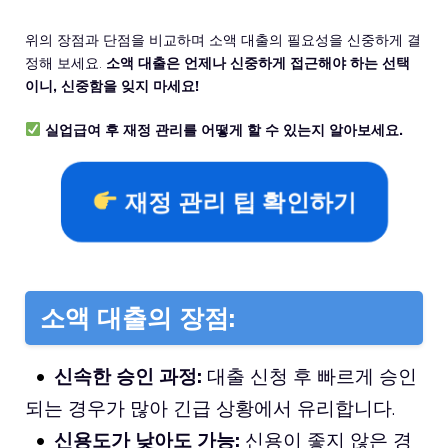
위의 장점과 단점을 비교하며 소액 대출의 필요성을 신중하게 결
정해 보세요.
소액 대출은 언제나 신중하게 접근해야 하는 선택
이니, 신중함을 잊지 마세요!
실업급여 후 재정 관리를 어떻게 할 수 있는지 알아보세요.
재정 관리 팁 확인하기
소액 대출의 장점:
신속한 승인 과정:
대출 신청 후 빠르게 승인
되는 경우가 많아 긴급 상황에서 유리합니다.
신용도가 낮아도 가능:
신용이 좋지 않은 경