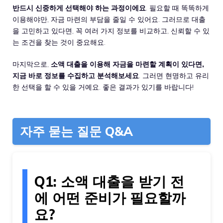
반드시 신중하게 선택해야 하는 과정이에요
. 필요할 때 똑똑하게
이용해야만, 자금 마련의 부담을 줄일 수 있어요. 그러므로 대출
을 고민하고 있다면, 꼭 여러 가지 정보를 비교하고, 신뢰할 수 있
는 조건을 찾는 것이 중요해요.
마지막으로,
소액 대출을 이용해 자금을 마련할 계획이 있다면,
지금 바로 정보를 수집하고 분석해보세요
. 그러면 현명하고 유리
한 선택을 할 수 있을 거예요. 좋은 결과가 있기를 바랍니다!
자주 묻는 질문 Q&A
Q1: 소액 대출을 받기 전
에 어떤 준비가 필요할까
요?