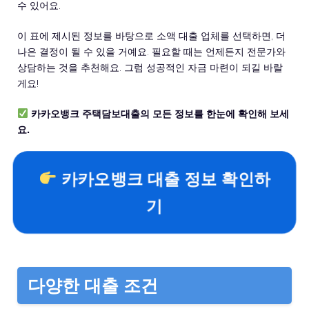
수 있어요.
이 표에 제시된 정보를 바탕으로 소액 대출 업체를 선택하면, 더
나은 결정이 될 수 있을 거예요. 필요할 때는 언제든지 전문가와
상담하는 것을 추천해요. 그럼 성공적인 자금 마련이 되길 바랄
게요!
카카오뱅크 주택담보대출의 모든 정보를 한눈에 확인해 보세
요.
카카오뱅크 대출 정보 확인하
기
다양한 대출 조건