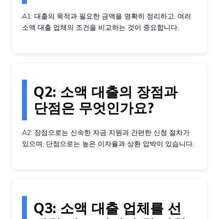
A1: 대출의 목적과 필요한 금액을 명확히 정리하고, 여러
소액 대출 업체의 조건을 비교하는 것이 중요합니다.
Q2: 소액 대출의 장점과
단점은 무엇인가요?
A2: 장점으로는 신속한 자금 지원과 간편한 신청 절차가
있으며, 단점으로는 높은 이자율과 상환 압박이 있습니다.
Q3: 소액 대출 업체를 선