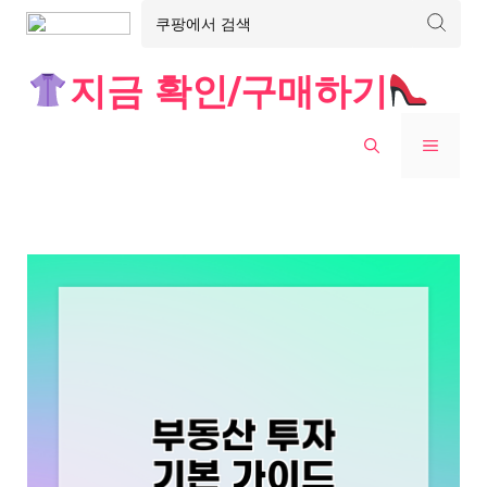
Skip
지금 확인/구매하기
to
content
MENU