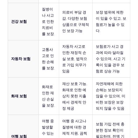
질병이
의료비 부담 경
보장 범위에 제한
나 사고
감, 다양한 보험
이 있을 수 있고, 보
건강 보험
로 인한
상품으로 구체적
험료가 높을 수 있
치료비
인 보장 가능
다.
를 보장.
자동차 사고로
보험료가 사고 경
교통사
인한 재정적 손
과에 따라 달라질
고로 인
자동차 보험
실 보호, 법적으
수 있으며, 사고 기
한 손해
로 가입 의무가
록이 있을 경우 보
를 보장.
있음
험료 상승 가능
재산 보호 가능,
자연재해에 의한
화재로
화재로 인한 예
손해는 보장되지
인한 재
화재 보험
상치 못한 지출
않을 수 있으며, 미
산 손실
에서 경제적 안
비한 보장은 보장
을 보장.
정 제공
되지 않을 수 있음
여행 중
여행 중 사고나
보험 가입 전에 충
발생할
질병에 대한 경
분한 정보 확인이
수 있는
제적 지원, 끔찍
여행 보험
필요하며, 전액 기