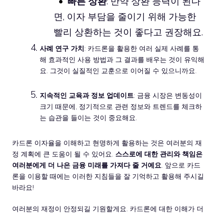
빠른 상환
: 만약 상환 능력이 된다
면, 이자 부담을 줄이기 위해 가능한
빨리 상환하는 것이 좋다고 권장해요.
사례 연구 가치
: 카드론을 활용한 여러 실제 사례를 통
해 효과적인 사용 방법과 그 결과를 배우는 것이 유익해
요. 그것이 실질적인 교훈으로 이어질 수 있으니까요.
지속적인 교육과 정보 업데이트
: 금융 시장은 변동성이
크기 때문에, 정기적으로 관련 정보와 트렌드를 체크하
는 습관을 들이는 것이 중요해요.
카드론 이자율을 이해하고 현명하게 활용하는 것은 여러분의 재
정 계획에 큰 도움이 될 수 있어요.
스스로에 대한 관리와 책임은
여러분에게 더 나은 금융 미래를 가져다 줄 거예요
. 앞으로 카드
론을 이용할 때에는 이러한 지침들을 잘 기억하고 활용해 주시길
바라요!
여러분의 재정이 안정되길 기원할게요. 카드론에 대한 이해가 더