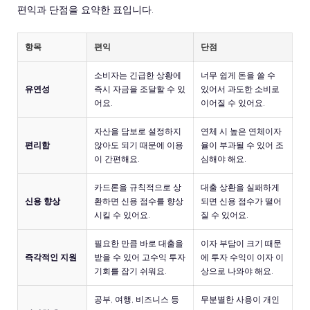
편익과 단점을 요약한 표입니다.
항목
편익
단점
소비자는 긴급한 상황에
너무 쉽게 돈을 쓸 수
유연성
즉시 자금을 조달할 수 있
있어서 과도한 소비로
어요.
이어질 수 있어요.
자산을 담보로 설정하지
연체 시 높은 연체이자
편리함
않아도 되기 때문에 이용
율이 부과될 수 있어 조
이 간편해요.
심해야 해요.
카드론을 규칙적으로 상
대출 상환을 실패하게
신용 향상
환하면 신용 점수를 향상
되면 신용 점수가 떨어
시킬 수 있어요.
질 수 있어요.
필요한 만큼 바로 대출을
이자 부담이 크기 때문
즉각적인 지원
받을 수 있어 고수익 투자
에 투자 수익이 이자 이
기회를 잡기 쉬워요.
상으로 나와야 해요.
공부, 여행, 비즈니스 등
무분별한 사용이 개인