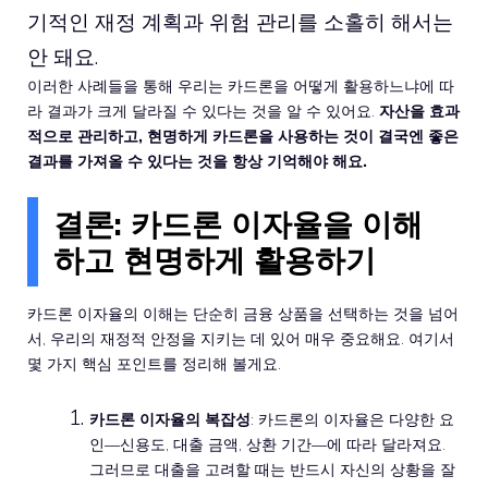
기적인 재정 계획과 위험 관리를 소홀히 해서는
안 돼요.
이러한 사례들을 통해 우리는 카드론을 어떻게 활용하느냐에 따
라 결과가 크게 달라질 수 있다는 것을 알 수 있어요.
자산을 효과
적으로 관리하고, 현명하게 카드론을 사용하는 것이 결국엔 좋은
결과를 가져올 수 있다는 것을 항상 기억해야 해요.
결론: 카드론 이자율을 이해
하고 현명하게 활용하기
카드론 이자율의 이해는 단순히 금융 상품을 선택하는 것을 넘어
서, 우리의 재정적 안정을 지키는 데 있어 매우 중요해요. 여기서
몇 가지 핵심 포인트를 정리해 볼게요.
카드론 이자율의 복잡성
: 카드론의 이자율은 다양한 요
인—신용도, 대출 금액, 상환 기간—에 따라 달라져요.
그러므로 대출을 고려할 때는 반드시 자신의 상황을 잘