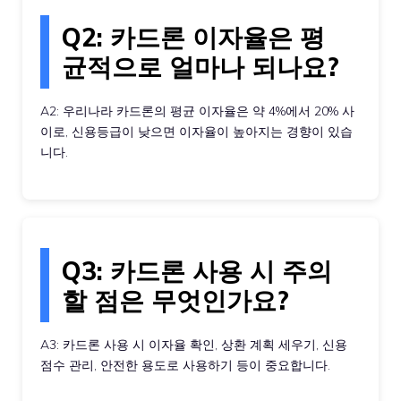
Q2: 카드론 이자율은 평
균적으로 얼마나 되나요?
A2: 우리나라 카드론의 평균 이자율은 약 4%에서 20% 사
이로, 신용등급이 낮으면 이자율이 높아지는 경향이 있습
니다.
Q3: 카드론 사용 시 주의
할 점은 무엇인가요?
A3: 카드론 사용 시 이자율 확인, 상환 계획 세우기, 신용
점수 관리, 안전한 용도로 사용하기 등이 중요합니다.