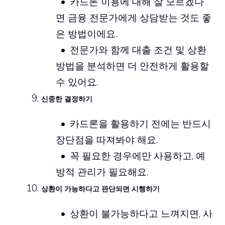
카드론 이용에 대해 잘 모르겠다
면 금융 전문가에게 상담받는 것도 좋
은 방법이에요.
전문가와 함께 대출 조건 및 상환
방법을 분석하면 더 안전하게 활용할
수 있어요.
신중한 결정하기
카드론을 활용하기 전에는 반드시
장단점을 따져봐야 해요.
꼭 필요한 경우에만 사용하고, 예
방적 관리가 필요해요.
상환이 가능하다고 판단되면 시행하기
상환이 불가능하다고 느껴지면, 사