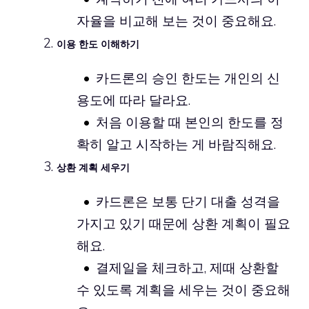
자율을 비교해 보는 것이 중요해요.
이용 한도 이해하기
카드론의 승인 한도는 개인의 신
용도에 따라 달라요.
처음 이용할 때 본인의 한도를 정
확히 알고 시작하는 게 바람직해요.
상환 계획 세우기
카드론은 보통 단기 대출 성격을
가지고 있기 때문에 상환 계획이 필요
해요.
결제일을 체크하고, 제때 상환할
수 있도록 계획을 세우는 것이 중요해