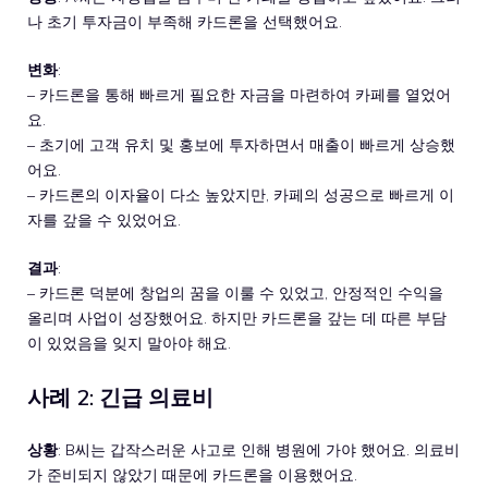
나 초기 투자금이 부족해 카드론을 선택했어요.
변화
:
– 카드론을 통해 빠르게 필요한 자금을 마련하여 카페를 열었어
요.
– 초기에 고객 유치 및 홍보에 투자하면서 매출이 빠르게 상승했
어요.
– 카드론의 이자율이 다소 높았지만, 카페의 성공으로 빠르게 이
자를 갚을 수 있었어요.
결과
:
– 카드론 덕분에 창업의 꿈을 이룰 수 있었고, 안정적인 수익을
올리며 사업이 성장했어요. 하지만 카드론을 갚는 데 따른 부담
이 있었음을 잊지 말아야 해요.
사례 2: 긴급 의료비
상황
: B씨는 갑작스러운 사고로 인해 병원에 가야 했어요. 의료비
가 준비되지 않았기 때문에 카드론을 이용했어요.