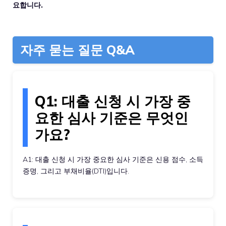
요합니다.
자주 묻는 질문 Q&A
Q1: 대출 신청 시 가장 중
요한 심사 기준은 무엇인
가요?
A1: 대출 신청 시 가장 중요한 심사 기준은 신용 점수, 소득
증명, 그리고 부채비율(DTI)입니다.