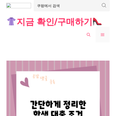
Skip
지금 확인/구매하기
to
content
MENU