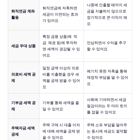
나중에 인출할 때까지 세
퇴직연금에 저축하면
퇴직연금 계좌
금을 지불하지 않으므로
세금이 이연되는 효과
활용
장기적으로 큰 이익이 돼
가 있어요.
요.
특정 금융 상품(예: 적
금, 채권 등)에 투자하
안심하면서 수익을 추구
세금 우대 상품
면 세액이 경감될 수 있
할 수 있어요.
어요.
일정 금액 이상의 의료
예기치 못한 저축을 통해
의료비 세액 공
비를 지출했을 경우 세
재정적 부담을 덜 수 있어
제
액을 공제 받을 수 있어
요.
요.
사회에 기여하면서 세금
기부금 세액 공
기부를 통해 세액을 줄
절감이라는 두 마리 토끼
제
일 수 있어요.
를 잡을 수 있어요.
주택 구매 시 대출 이자
주택 소유 부담을 덜어주
주택자금 세액
에 대해 세액을 공제 받
는 동시에 세금도 절약할
공제
을 수 있어요.
수 있어요.