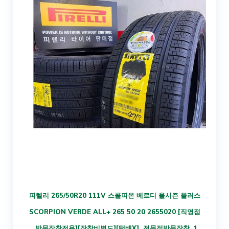
피렐리 265/50R20 111V 스콜피온 베르디 올시즌 플러스
SCORPION VERDE ALL+ 265 50 20 2655020 [직영점
_방문장착전용][장착비별도][택배X], 전문점방문장착, 1