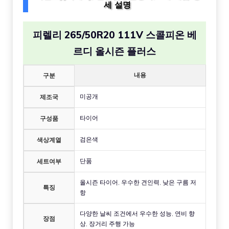
세 설명
피렐리 265/50R20 111V 스콜피온 베
르디 올시즌 플러스
내용
구분
미공개
제조국
타이어
구성품
검은색
색상계열
단품
세트여부
올시즌 타이어, 우수한 견인력, 낮은 구름 저
특징
항
다양한 날씨 조건에서 우수한 성능, 연비 향
장점
상, 장거리 주행 가능