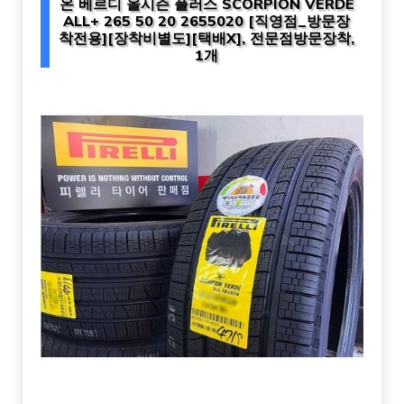
온 베르디 올시즌 플러스 SCORPION VERDE
ALL+ 265 50 20 2655020 [직영점_방문장
착전용][장착비별도][택배X], 전문점방문장착,
1개