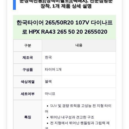
문장착전용][장착비별도][택배X], 전문점방문
장착, 1개 제품 상세 설명
한국타이어 265/50R20 107V 다이나프
로 HPX RA43 265 50 20 2655020
내용
구분
한국
제조국
타이어 1개
구성품
블랙
색상계열
아니요
세트여부
SUV 및 경량 트럭용 고성능 전 지형 타이
어
특징
뛰어난 내구성과 견고한 구조
전 지형에서 뛰어난 핸들링과 그립력 제
공