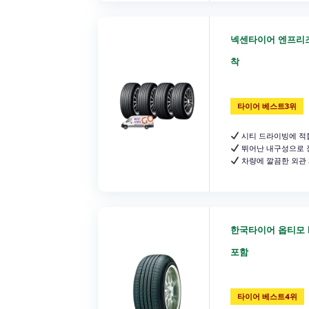
넥센타이어 엔프리즈 N
착
타이어 베스트3위
시티 드라이빙에 적
뛰어난 내구성으로 
차량에 깔끔한 외관
한국타이어 옵티모 H4
포함
타이어 베스트4위