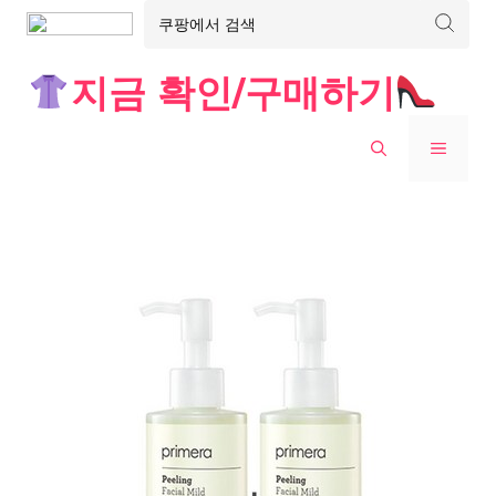
Skip
지금 확인/구매하기
to
content
MENU