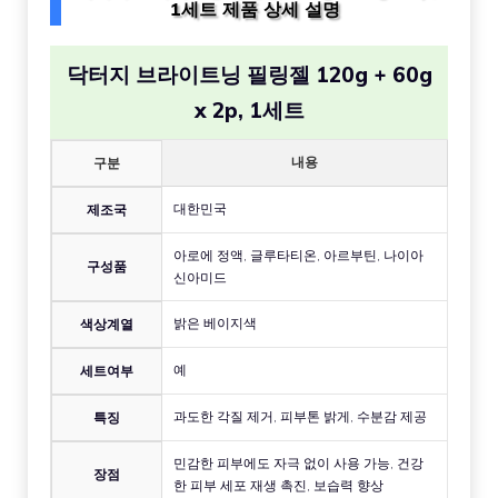
1세트 제품 상세 설명
닥터지 브라이트닝 필링젤 120g + 60g
x 2p, 1세트
내용
구분
대한민국
제조국
아로에 정액, 글루타티온, 아르부틴, 나이아
구성품
신아미드
밝은 베이지색
색상계열
예
세트여부
과도한 각질 제거, 피부톤 밝게, 수분감 제공
특징
민감한 피부에도 자극 없이 사용 가능, 건강
장점
한 피부 세포 재생 촉진, 보습력 향상