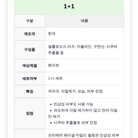
1+1
내용
구분
한국
제조국
셀룰로오스 비즈, 카올라인, 구연산, 사쿠라
구성품
추출물 등
화이트
색상계열
1+1 세트
세트여부
저자극, 각질제거, 보습, 피부 진정
특징
민감성 피부도 사용 가능
과도하게 각질 제거하지 않고 잔여 각질
장점
만 제거
사쿠라 추출물로 피부 진정
프리메라 페이셜 마일드 필링은 민감성 피부