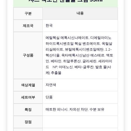
내용
구분
한국
제조국
에틸헥실 메톡시신나메이트, 디에틸아미노
하이드록시벤조일 헥실 벤조에이트, 옥틸살
리실레이트, 뷰틸메톡시디벤조일메탄, 1,2-
구성품
헥산디올, 옥타메톡시신남산 에스테르, 엑토
인, 베타인, 히알루론산, 글리세린, 세라마이
드 NP, 아데노신, 베타-글루칸, 발효 물(사
케) 추출물
자연색
색상계열
단품
세트여부
매트한 피니시, 자외선 차단, 수분 보유
특징
장점