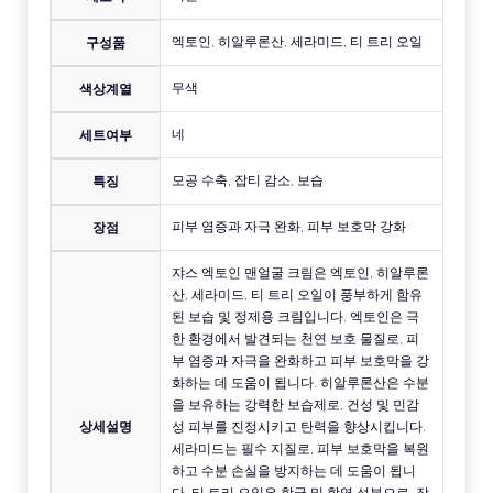
엑토인, 히알루론산, 세라미드, 티 트리 오일
구성품
무색
색상계열
네
세트여부
모공 수축, 잡티 감소, 보습
특징
피부 염증과 자극 완화, 피부 보호막 강화
장점
쟈스 엑토인 맨얼굴 크림은 엑토인, 히알루론
산, 세라미드, 티 트리 오일이 풍부하게 함유
된 보습 및 정제용 크림입니다. 엑토인은 극
한 환경에서 발견되는 천연 보호 물질로, 피
부 염증과 자극을 완화하고 피부 보호막을 강
화하는 데 도움이 됩니다. 히알루론산은 수분
을 보유하는 강력한 보습제로, 건성 및 민감
상세설명
성 피부를 진정시키고 탄력을 향상시킵니다.
세라미드는 필수 지질로, 피부 보호막을 복원
하고 수분 손실을 방지하는 데 도움이 됩니
다. 티 트리 오일은 항균 및 항염 성분으로, 잡