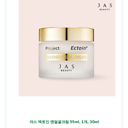
쟈스 엑토인 맨얼굴크림 55ml, 1개, 30ml