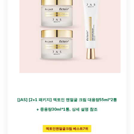
[JAS] [2+1 패키지] 엑토인 맨얼굴 크림 대용량55ml*2통
+ 중용량30ml*1통, 상세 설명 참조
엑토인맨얼굴크림 베스트7위