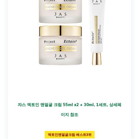
쟈스 엑토인 맨얼굴 크림 55ml x2 + 30ml, 1세트, 상세페
이지 참조
엑토인맨얼굴크림 베스트3위