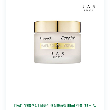
[JAS] [단품구성] 엑토인 맨얼굴크림 55ml 단품 (55ml*1