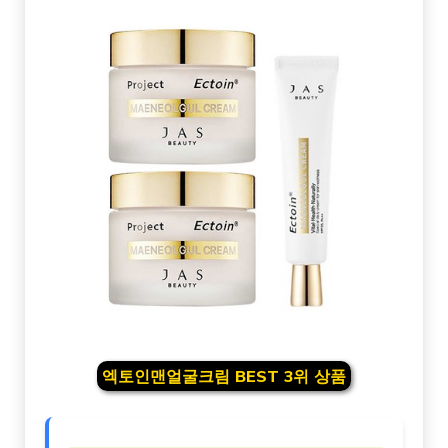
엑토인맨얼굴크림 BEST 3위 상품