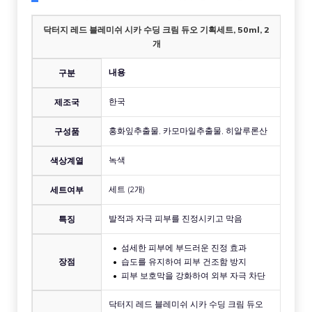
닥터지 레드 블레미쉬 시카 수딩 크림 듀오 기획세트, 50ml, 2
개
내용
구분
한국
제조국
홍화잎추출물, 카모마일추출물, 히알루론산
구성품
녹색
색상계열
세트 (2개)
세트여부
발적과 자극 피부를 진정시키고 막음
특징
섬세한 피부에 부드러운 진정 효과
장점
습도를 유지하여 피부 건조함 방지
피부 보호막을 강화하여 외부 자극 차단
닥터지 레드 블레미쉬 시카 수딩 크림 듀오