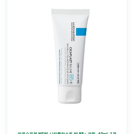
라로슈포제 NEW 시카플라스트 밤 B5+ 크림, 40ml, 1개