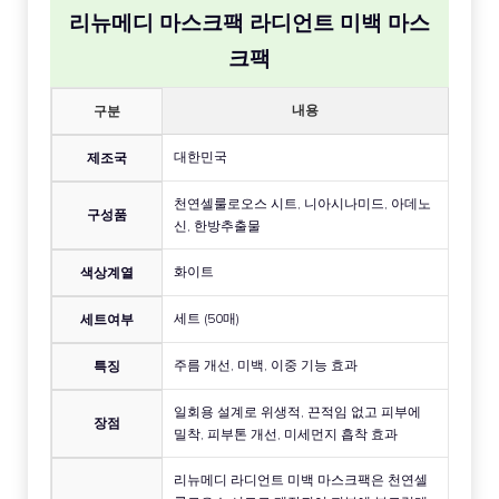
리뉴메디 마스크팩 라디언트 미백 마스
크팩
내용
구분
대한민국
제조국
천연셀룰로오스 시트, 니아시나미드, 아데노
구성품
신, 한방추출물
화이트
색상계열
세트 (50매)
세트여부
주름 개선, 미백, 이중 기능 효과
특징
일회용 설계로 위생적, 끈적임 없고 피부에
장점
밀착, 피부톤 개선, 미세먼지 흡착 효과
리뉴메디 라디언트 미백 마스크팩은 천연셀