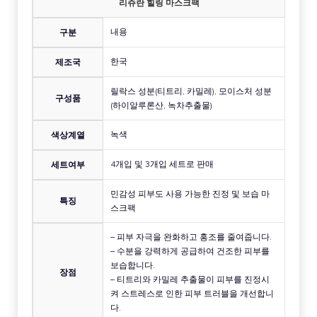
리쥬란 힐링 마스크팩
내용
구분
한국
제조국
릴락스 성분(티트리, 카밀레), 모이스처 성분
구성품
(하이알루론산, 녹차추출물)
녹색
색상계열
4개입 및 3개입 세트로 판매
세트여부
민감성 피부도 사용 가능한 진정 및 보습 마
특징
스크팩
– 피부 자극을 완화하고 홍조를 줄여줍니다.
– 수분을 강력하게 공급하여 건조한 피부를
보습합니다.
장점
– 티트리와 카밀레 추출물이 피부를 진정시
켜 스트레스로 인한 피부 트러블을 개선합니
다.