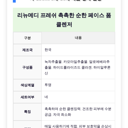
리뉴메디 프레쉬 촉촉한 순한 페이스 폼
클렌저
내용
구분
한국
제조국
녹차추출물, 카모마일추출물, 알로에베라추
구성품
출물, 하이드롤라이즈드 콜라겐, 하이알루론
산
투명
색상계열
네
세트여부
촉촉하며 순한 클렌징력, 건조한 피부에 수분
특징
공급, 자극 최소화
매일 사용하기에 적합, 피부 보호막을 손상시