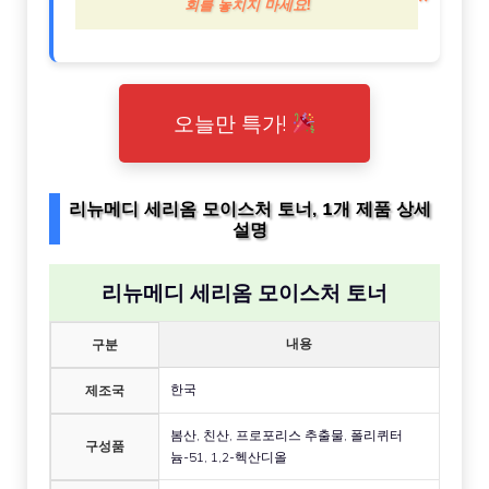
회를 놓치지 마세요!
오늘만 특가!
리뉴메디 세리옴 모이스처 토너, 1개 제품 상세
설명
리뉴메디 세리옴 모이스처 토너
내용
구분
한국
제조국
봄산, 친산, 프로포리스 추출물, 폴리퀴터
구성품
늄-51, 1,2-헥산디올