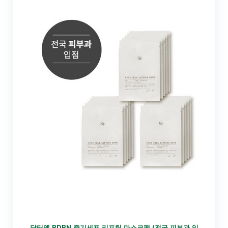
닥터엠 PDRN 줄기세포 리프팅 마스크팩 (전국 피부과 입