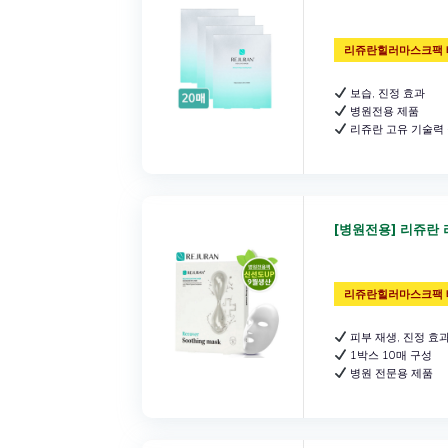
리쥬란힐러마스크팩 
보습, 진정 효과
병원전용 제품
리쥬란 고유 기술력
[병원전용] 리쥬란 
리쥬란힐러마스크팩 
피부 재생, 진정 효
1박스 10매 구성
병원 전문용 제품