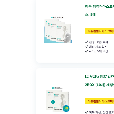
정품 리쥬란마스크팩
스, 5매
리쥬란힐러마스크팩 
진정, 보습 효과
최신 제조 일자
4박스 5매 구성
[피부과병원용]리
2BOX (10매) 재
리쥬란힐러마스크팩 
피부 재생, 진정 효