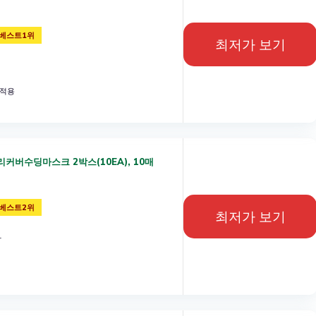
베스트1위
최저가 보기
 적용
리커버수딩마스크 2박스(10EA), 10매
베스트2위
최저가 보기
과