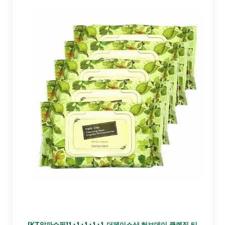
[KT알파쇼핑]1+1+1+1+1 더페이스샵 허브데이 클렌징 티