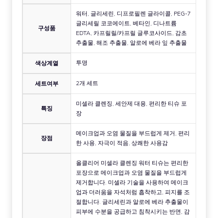
워터, 글리세린, 디프로필렌 글라이콜, PEG-7
글리세릴 코코에이트, 베타인, 디나트륨
구성품
EDTA, 카프릴릴/카프릴 글루코사이드, 감초
추출물, 해조 추출물, 알로에 베라 잎 추출물
투명
색상계열
2개 세트
세트여부
미셀라 클렌징, 세안제 대용, 편리한 티슈 포
특징
장
메이크업과 오염 물질을 부드럽게 제거, 편리
장점
한 사용, 자극이 적음, 상쾌한 사용감
올클리어 미셀라 클렌징 워터 티슈는 편리한
포장으로 메이크업과 오염 물질을 부드럽게
제거합니다. 미셀라 기술을 사용하여 메이크
업과 더러움을 자석처럼 흡착하고, 피지를 조
절합니다. 글리세린과 알로에 베라 추출물이
피부에 수분을 공급하고 침착시키는 반면, 감