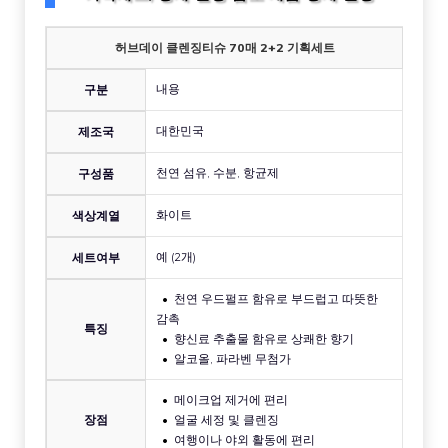
허브데이 클렌징티슈 70매 2+2 기획세트
내용
구분
대한민국
제조국
천연 섬유, 수분, 항균제
구성품
화이트
색상계열
예 (2개)
세트여부
천연 우드펄프 함유로 부드럽고 따뜻한
감촉
특징
향신료 추출물 함유로 상쾌한 향기
알코올, 파라벤 무첨가
메이크업 제거에 편리
장점
얼굴 세정 및 클렌징
여행이나 야외 활동에 편리