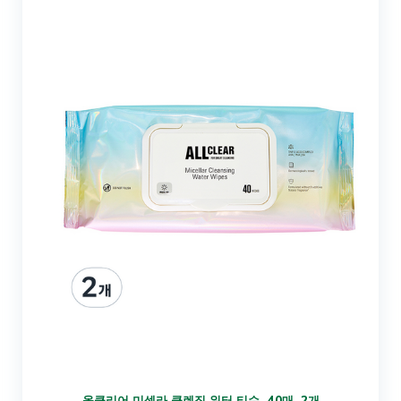
올클리어 미셀라 클렌징 워터 티슈, 40매, 2개