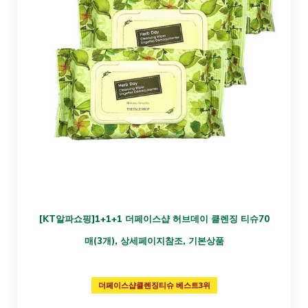
[KT알파쇼핑]1+1+1 더페이스샵 허브데이 클렌징 티슈70
매(3개), 상세페이지참조, 기본상품
더페이스샵클렌징티슈 베스트3위