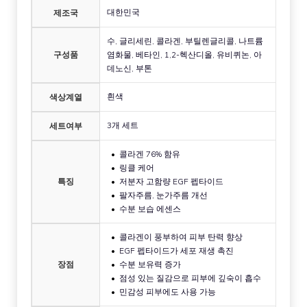
대한민국
제조국
수, 글리세린, 콜라겐, 부틸렌글리콜, 나트륨
구성품
염화물, 베타인, 1,2-헥산디올, 유비퀴논, 아
데노신, 부톤
흰색
색상계열
3개 세트
세트여부
콜라겐 76% 함유
링클 케어
특징
저분자 고함량 EGF 펩타이드
팔자주름, 눈가주름 개선
수분 보습 에센스
콜라겐이 풍부하여 피부 탄력 향상
EGF 펩타이드가 세포 재생 촉진
장점
수분 보유력 증가
점성 있는 질감으로 피부에 깊숙이 흡수
민감성 피부에도 사용 가능