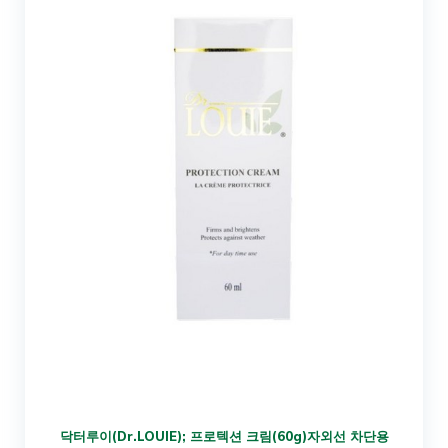
닥터루이(Dr.LOUIE); 프로텍션 크림(60g)자외선 차단용