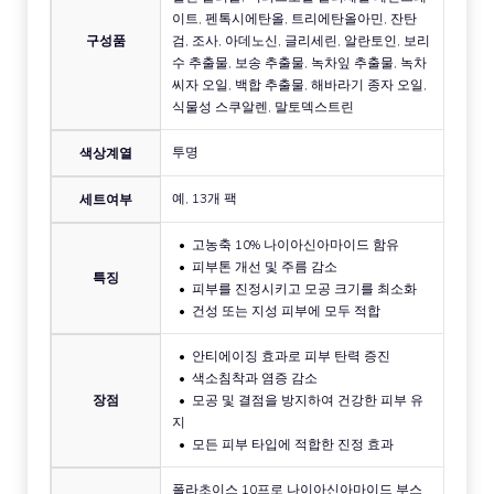
이트, 펜톡시에탄올, 트리에탄올아민, 잔탄
구성품
검, 조사, 아데노신, 글리세린, 알란토인, 보리
수 추출물, 보송 추출물, 녹차잎 추출물, 녹차
씨자 오일, 백합 추출물, 해바라기 종자 오일,
식물성 스쿠알렌, 말토덱스트린
투명
색상계열
예, 13개 팩
세트여부
고농축 10% 나이아신아마이드 함유
피부톤 개선 및 주름 감소
특징
피부를 진정시키고 모공 크기를 최소화
건성 또는 지성 피부에 모두 적합
안티에이징 효과로 피부 탄력 증진
색소침착과 염증 감소
장점
모공 및 결점을 방지하여 건강한 피부 유
지
모든 피부 타입에 적합한 진정 효과
폴라초이스 10프로 나이아신아마이드 부스