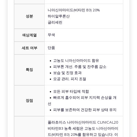
니아신아마이드(비타민 B3) 20%
성분
하이알루론산
글리세린
무색
색상계열
단품
세트 여부
고농도 니아신아마이드 함유
피부톤 개선, 주름 및 잔주름 감소
특징
보습 및 진정 효과
모공 관리, 피지 조절
모든 피부 타입에 적합
빠르게 흡수되어 피부 지지력 손상을 개
장점
선
피부를 보존하여 건강한 피부 상태 유지
폴라초이스 나이아신아마이드 CLINICAL20
비타민B3 농축 세럼은 고농도 니아신아마이
드(비타민 B3) 20%를 함유하고 있습니다. 이