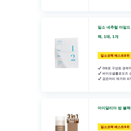
일소 네추럴 마일드
팩, 1매, 1개
일소코팩 베스트8위
6매로 구성된 경제
바이오셀룰로오즈 소
검은머리 제거와 피
마이달리아 밤 블랙헤
일소코팩 베스트9위