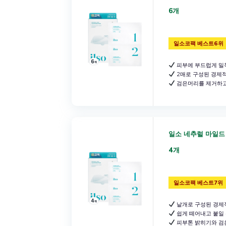
6개
일소코팩 베스트6위
피부에 부드럽게 밀
2매로 구성된 경제
검은머리를 제거하고
일소 네추럴 마일드
4개
일소코팩 베스트7위
낱개로 구성된 경제
쉽게 떼어내고 붙일 
피부톤 밝히기와 검