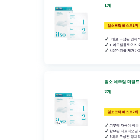
1개
일소코팩 베스트1위
5매로 구성된 경제
바이오셀룰로오즈 소
검은머리를 제거하고
일소 네추럴 마일드
2개
일소코팩 베스트2위
피부에 자극이 적은
함유된 티트리오일 
5매로 구성된 경제