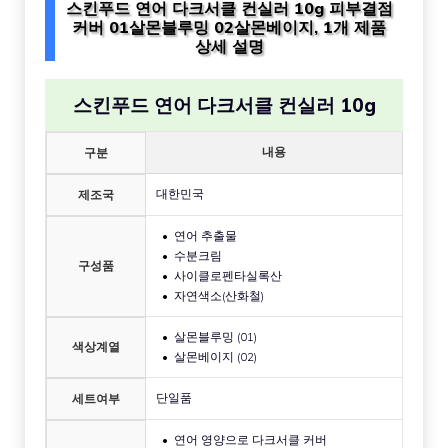
스킨푸드 연어 다크서클 컨실러 10g 피부결점
커버 01살몬블루밍 02살몬베이지, 1개 제품
상세 설명
스킨푸드 연어 다크서클 컨실러 10g
내용
구분
대한민국
제조국
연어 추출물
수분크림
구성품
사이클로펜타실록산
자연색소(산화철)
살몬블루밍 (01)
색상계열
살몬베이지 (02)
단일품
세트여부
연어 영양으로 다크서클 커버