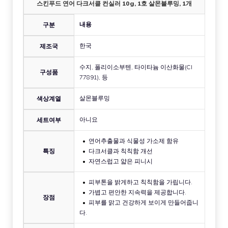
스킨푸드 연어 다크서클 컨실러 10g, 1호 살몬블루밍, 1개
내용
구분
한국
제조국
수지, 폴리이소부텐, 타이타늄 이산화물(CI
구성품
77891), 등
살몬블루밍
색상계열
아니요
세트여부
연어추출물과 식물성 가소제 함유
특징
다크서클과 칙칙함 개선
자연스럽고 얇은 피니시
피부톤을 밝게하고 칙칙함을 가립니다.
가볍고 편안한 지속력을 제공합니다.
장점
피부를 맑고 건강하게 보이게 만들어줍니
다.