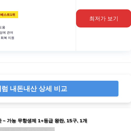
 베스트1위
최저가 보기
도움
합성에 관여
 회복 지원
럼 내돈내산 상세 비교
 가농 무항생제 1+등급 왕란, 15구, 1개