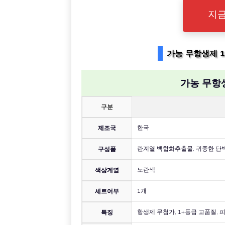
지금
가농 무항생제 1
가농 무항생
구분
한국
제조국
란계열 백합화추출물, 귀중한 단
구성품
노란색
색상계열
1개
세트여부
항생제 무첨가, 1+등급 고품질, 
특징