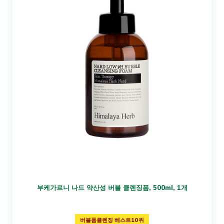
부케가르니 나드 약산성 버블 클렌징폼, 500ml, 1개
버블폼클렌징 베스트10위