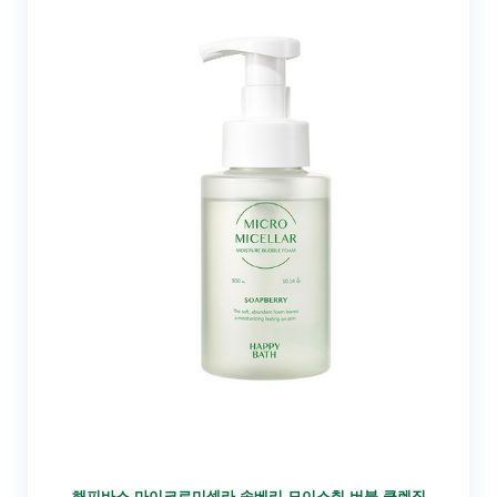
해피바스 마이크로미셀라 솝베리 모이스춰 버블 클렌징