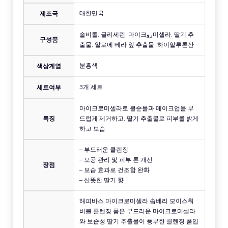
대한민국
제조국
솔비톨, 글리세린, 마이크رو미셀라, 딸기 추
구성품
출물, 알로에 베라 잎 추출물, 하이알루론산
분홍색
색상계열
3개 세트
세트여부
마이크로미셀라로 불순물과 메이크업을 부
특징
드럽게 제거하고, 딸기 추출물로 피부를 밝게
하고 보습
– 부드러운 클렌징
– 모공 관리 및 피부 톤 개선
장점
– 보습 효과로 건조함 완화
– 산뜻한 딸기 향
해피바스 마이크로미셀라 솝베리 모이스춰
버블 클렌징 폼은 부드러운 마이크로미셀라
와 보습성 딸기 추출물이 풍부한 클렌징 폼입