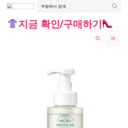
Skip
지금 확인/구매하기
to
content
MENU