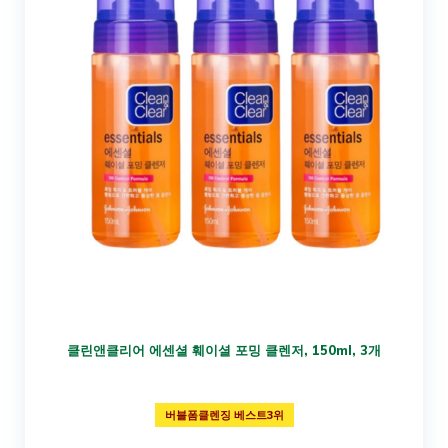
클린앤클리어 에센셜 훼이셜 포밍 클렌저, 150ml, 3개
버블폼클렌징 베스트3위