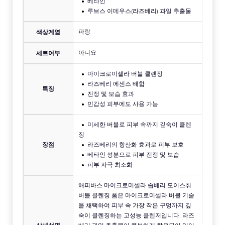
베타인
루브스 이데우스(라즈베리) 과일 추출물
파랑
색상계열
아니요
세트여부
마이크로미셀라 버블 클렌징
라즈베리 에센스 배합
특징
진정 및 보습 효과
민감성 피부에도 사용 가능
미세한 버블로 피부 속까지 깊숙이 클렌
징
장점
라즈베리의 항산화 효과로 피부 보호
베타인 성분으로 피부 진정 및 보습
피부 자극 최소화
해피바스 마이크로미셀라 솝베리 모이스춰
버블 클렌징 폼은 마이크로미셀라 버블 기술
을 채택하여 피부 속 가장 작은 구멍까지 깊
숙이 클렌징하는 고성능 클렌저입니다. 라즈