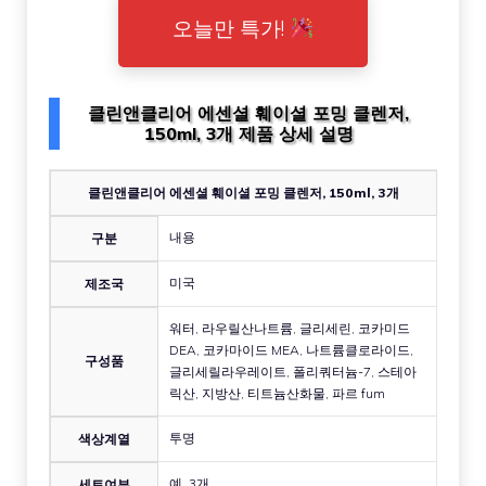
오늘만 특가!
클린앤클리어 에센셜 훼이셜 포밍 클렌저,
150ml, 3개 제품 상세 설명
클린앤클리어 에센셜 훼이셜 포밍 클렌저, 150ml, 3개
내용
구분
미국
제조국
워터, 라우릴산나트륨, 글리세린, 코카미드
DEA, 코카마이드 MEA, 나트륨클로라이드,
구성품
글리세릴라우레이트, 폴리쿼터늄-7, 스테아
릭산, 지방산, 티트늄산화물, 파르 fum
투명
색상계열
예, 3개
세트여부