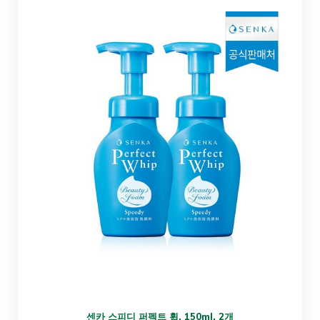
센카 스피디 퍼펙트 휩, 150ml, 2개