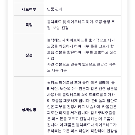
단품 판매
세트여부
블랙헤드 및 화이트헤드 제거, 모공 균형 조
특징
절, 보습, 진정
블랙헤드나 화이트헤드를 효과적으로 제거
모공을 깨끗하게 하여 피부 톤을 고르게 함
보습 성분을 함유하여 피부를 보호하고 진정
장점
시킴
자연 성분으로 만들어졌으므로 민감성 피부
도 사용 가능
록키스 타이트닝 포어 클린 팩은 클레이, 글
리세린, 노란옥수수 전분과 같은 천연 성분을
사용하여 블랙헤드와 화이트헤드를 제거하
며 모공을 깨끗하게 합니다. 판테놀과 알란토
인은 피부를 진정시키고 보습하며, 카올린은
상세설명
과도한 피지를 제거합니다. 감초뿌리추출물
은 피부 톤을 고르고 진정시키는 데 도움이
됩니다. 이 제품은 블랙헤드나 화이트헤드가
우려되는 모든 피부 타입에 적합하며, 민감성