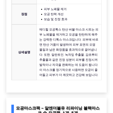
피부 노폐물 제거
장점
모공 탄력 개선
보습 및 진정 효과
메디힐 모공톡스 탄산 버블 마스크 시트는 피
부 노폐물을 제거하고 모공을 탄탄하게 해주
는 강력한 디톡스 마스크입니다. 피부에 바르
면 탄산 거품이 발생하여 피부 표면의 오염
물질과 남은 화장품을 효과적으로 끌어냅니
상세설명
다. 또한, 알란토인, 녹차잎 추출물, 감초뿌리
추출물과 같은 진정 성분이 피부를 진정시켜
발적이나 자극을 완화하는 데 도움이 됩니다.
이 마스크를 정기적으로 사용하면 모공이 줄
어들고 피부가 더 깨끗하고 건강해 보입니다.
모공마스크팩 – 알엔더블유 리파이닝 블랙마스
크 숯 모공팩, 1개, 5개