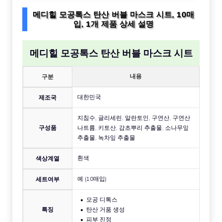
메디힐 모공톡스 탄산 버블 마스크 시트, 10매
입, 1개 제품 상세 설명
메디힐 모공톡스 탄산 버블 마스크 시트
내용
구분
대한민국
제조국
지침수, 글리세린, 알란토인, 구연산, 구연산
구성품
나트륨, 키토산, 감초뿌리 추출물, 소나무잎
추출물, 녹차잎 추출물
흰색
색상계열
예 (10매입)
세트여부
모공 디톡스
특징
탄산 거품 생성
피부 진정