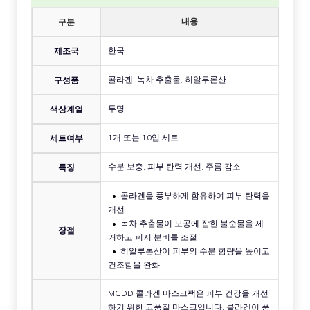
내용
구분
한국
제조국
콜라겐, 녹차 추출물, 히알루론산
구성품
투명
색상계열
1개 또는 10입 세트
세트여부
수분 보충, 피부 탄력 개선, 주름 감소
특징
콜라겐을 풍부하게 함유하여 피부 탄력을
개선
녹차 추출물이 모공에 잡힌 불순물을 제
장점
거하고 피지 분비를 조절
히알루론산이 피부의 수분 함량을 높이고
건조함을 완화
MGDD 콜라겐 마스크팩은 피부 건강을 개선
하기 위한 고품질 마스크입니다. 콜라겐이 풍