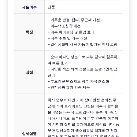
단품
세트여부
– 어두운 반점, 잡티, 주근깨 개선
– 피부색소침착 개선
특징
– 피부 화이트닝 및 톤업 효과
– 피부 주름 및 기능 개선
– 일상생활에 사용 가능한 멜라닌 억제 크림
– 순수 비타민 성분으로 피부 깊숙이 침투하
여 빠른 효과
– 다양한 색소 퇴색 성분으로 포괄적인 반점
장점
관리
– 부드러운 텍스처로 피부 자극 최소화
– 안전성과 효과 검증 제품
화사 순수 비타민 기미 잡티 반점 검버섯 주
근깨 케어 브라이트닝 크림은 피부에 활력을
불어넣는 다목적 크림입니다. 순수 비타민C,
니아시나미드, 프루난이 피부 깊숙이 침투하
여 기미와 잡티를 효과적으로 개선합니다. 풍
부한 항산화제가 색소침착을 억제하고 건강
상세설명
하고 밝은 피부톤을 유지합니다. 또한 아데노