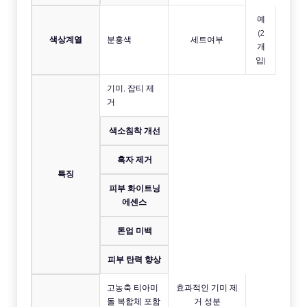
예
(2
색상계열
분홍색
세트여부
개
입)
기미, 잡티 제
거
색소침착 개선
흑자 제거
특징
피부 화이트닝
에센스
톤업 미백
피부 탄력 향상
고농축 티아미
효과적인 기미 제
돌 복합체 포함
거 성분