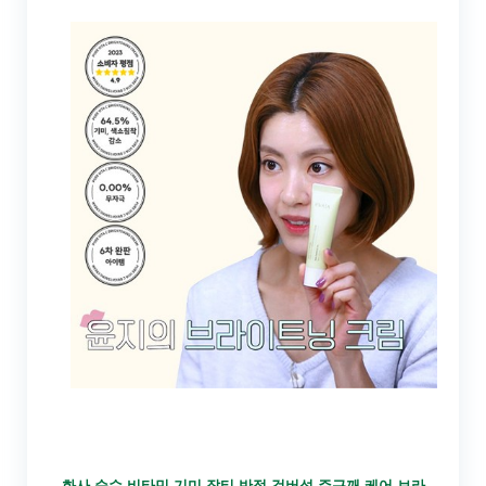
화사 순수 비타민 기미 잡티 반점 검버섯 주근깨 케어 브라