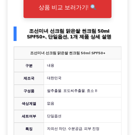
상품 비교 보러가기!
조선미녀 선크림 맑은쌀 썬크림 50ml
SPF50+, 단일옵션, 1개 제품 상세 설명
조선미녀 선크림 맑은쌀 썬크림 50ml SPF50+
내용
구분
대한민국
제조국
쌀추출물, 포도씨추출물, 효소 B
구성품
없음
색상계열
단일옵션
세트여부
자외선 차단, 수분공급, 피부 진정
특징