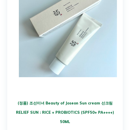
(정품) 조선미녀 Beauty of Joseon Sun cream 선크림
RELIEF SUN : RICE + PROBIOTICS (SPF50+ PA++++)
50ML