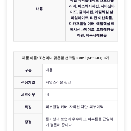
메틸 메탁릴레이트 크로스폴
리머, 이소헥사데칸, 니아신아
내용
미드, 글리세린, 에틸헥실 살
리실레이트, 티탄 이산화물,
디카프릴릴 이터, 에틸헥실 메
톡시신나메이트, 트리에탄올
아민, 페녹시에탄올
제품 이름: 조선미녀 맑은쌀 선크림 50ml (SPF50+) 3개
내용
구분
자연스러운 핑크
색상계열
네
세트여부
피부결점 커버, 자외선 차단, 피부미백
특징
통기성과 보습이 우수하고, 피부톤을 균일하
장점
게 정돈해 줍니다.