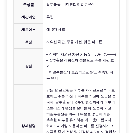
쌀추출물, 비타민E, 히알루론산
구성품
투명
색상계열
예, 5개 세트
세트여부
자외선 차단, 주름 개선, 맑은 피부톤
특징
– 강력한 자외선 차단 기능(SPF50+, PA++++)
– 쌀추출물의 항산화 성분으로 주름 개선 효
장점
과
– 히알루론산의 보습력으로 맑고 촉촉한 피
부 유지
맑은 쌀 선크림은 피부를 자외선으로부터 보
호하고 주름 개선과 피부톤 개선에 도움을 줍
니다. 쌀추출물에 풍부한 항산화제가 피부의
스트레스와 손상을 줄이는 데 도움이 되고,
히알루론산은 피부에 수분을 공급하여 맑고
촉촉한 피부를 유지하는 데 도움이 됩니다.
상세설명
하이드레이팅 포뮬라는 피부를 진정시키고
자극을 줄여 건성 및 민감성 피부에도 적합합