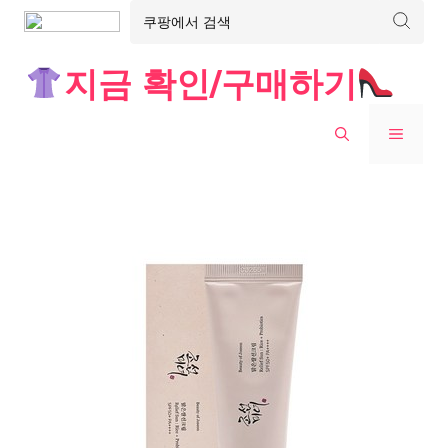
Skip
지금 확인/구매하기
to
content
MENU