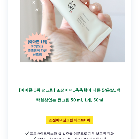
[아마존 1위 선크림] 조선미녀_촉촉함이 다른 맑은쌀_백
탁현상없는 썬크림 50 ml, 1개, 50ml
조선미녀선크림 베스트8위
프로바이오틱스와 쌀 발효물 성분으로 피부 보호력 강화
가벼운 질감으로 끈적임 없고 맑은 피부톤 연출