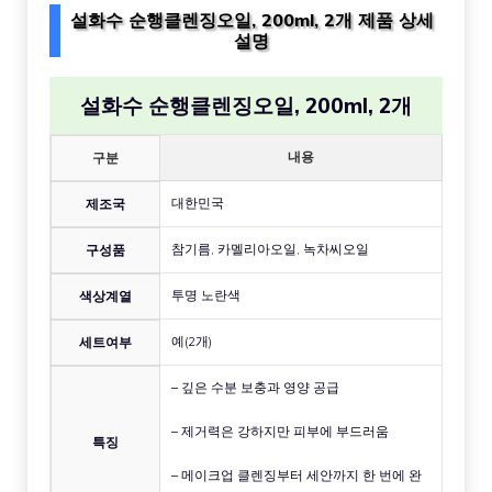
설화수 순행클렌징오일, 200ml, 2개 제품 상세
설명
설화수 순행클렌징오일, 200ml, 2개
내용
구분
대한민국
제조국
참기름, 카멜리아오일, 녹차씨오일
구성품
투명 노란색
색상계열
예(2개)
세트여부
– 깊은 수분 보충과 영양 공급
– 제거력은 강하지만 피부에 부드러움
특징
– 메이크업 클렌징부터 세안까지 한 번에 완