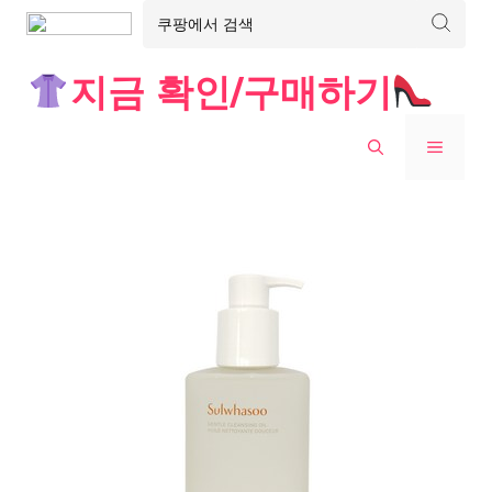
Skip
지금 확인/구매하기
to
content
MENU